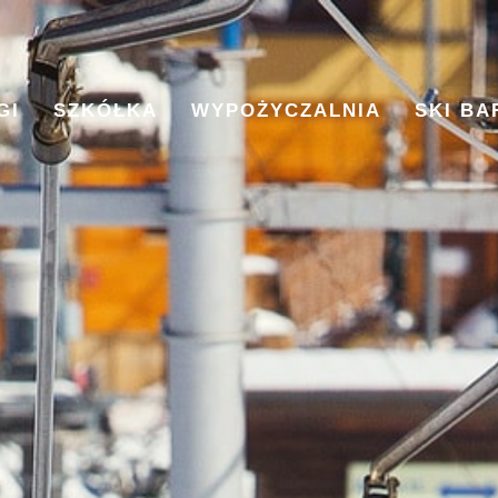
GI
SZKÓŁKA
WYPOŻYCZALNIA
SKI BA